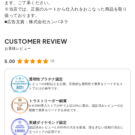
ます。ご了承ください。
※当店では、正規のルートから仕入れをおこなった商品を取り
扱っております。
■広告文責：株式会社カンパネラ
5.00
1件
透明性プラチナ認定
レビューの8割以上を公開。圧倒的な透明性で業界をリードするス
トアだけの称号です。
トラストリーダー銅賞
U-KOMI導入ストアの中で上位10%に選出。認証済みレビューの公
開数で業界をリードする存在です。
実績ダイヤモンド認定
認証済みレビュー1,000件の大台を達成。揺るぎない信頼の頂点に
立つストアの証明です。