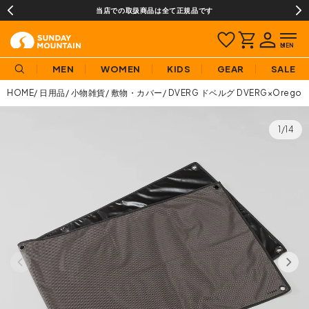
当店での取扱商品は全て正規品です
MEN
WOMEN
KIDS
GEAR
SALE
HOME
日用品
小物雑貨
敷物・カバー
DVERG ドベルグ DVERG×Oregonian
1/14