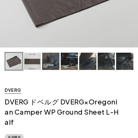
DVERG
DVERG ドベルグ DVERG×Oregoni
an Camper WP Ground Sheet L-H
alf
当店限定