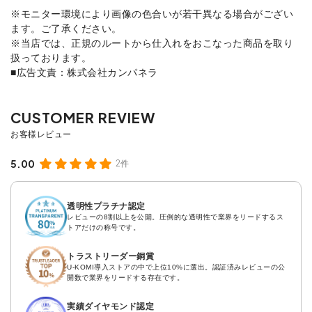
※モニター環境により画像の色合いが若干異なる場合がござい
ます。ご了承ください。
※当店では、正規のルートから仕入れをおこなった商品を取り
扱っております。
■広告文責：株式会社カンパネラ
5.00
2件
透明性プラチナ認定
レビューの8割以上を公開。圧倒的な透明性で業界をリードするス
トアだけの称号です。
トラストリーダー銅賞
U-KOMI導入ストアの中で上位10%に選出。認証済みレビューの公
開数で業界をリードする存在です。
実績ダイヤモンド認定