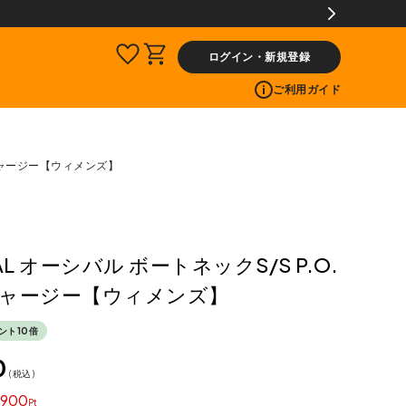
00ptプレゼント!
ログイン・新規登録
ご利用ガイド
2 ジャージー【ウィメンズ】
AL オーシバル ボートネックS/S P.O.
 ジャージー【ウィメンズ】
ント10倍
0
税込
900