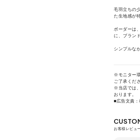
毛羽立ちの
た生地感が
ボーダーは
に、ブラン
シンプルな
※モニター
ご了承くだ
※当店では
おります。
■広告文責