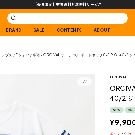
購入商品[¥2,000(税込)以上]のレビュー投稿で3
BRAND
SALE
CONTENTS
ABOUT
トップス
Tシャツ
半袖
ORCIVAL オーシバル ボートネックS/S P.O. 40/
ORCIVAL
1/7
ORCIV
40/2
NEW
ポイ
¥
9,90
ポイント