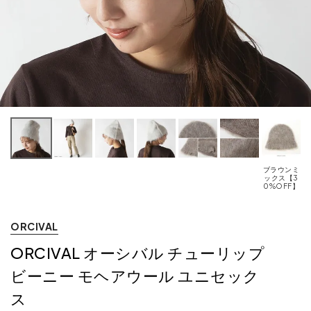
ブラウンミ
ックス【3
0%OFF】
【
ORCIVAL
ORCIVAL オーシバル チューリップ
ビーニー モヘアウール ユニセック
ス