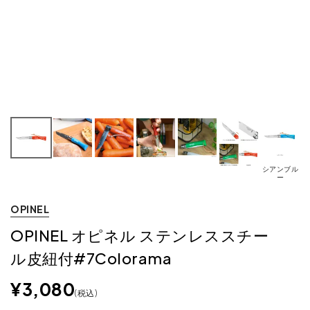
シアンブル
ー
OPINEL
OPINEL オピネル ステンレススチー
ル皮紐付#7Colorama
¥
3,080
税込