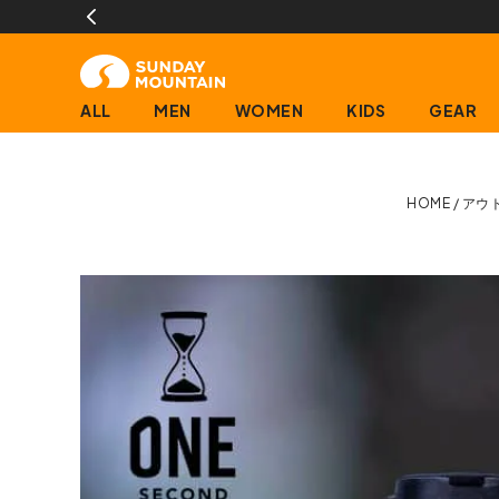
ALL
MEN
WOMEN
KIDS
GEAR
HOME
アウ