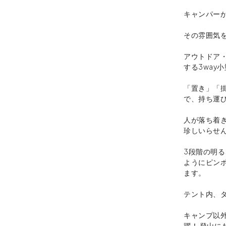
キャンパー
その雰囲気を
アウトドア
する3way
「置き」「掛
で、持ち運
人が落ち着
珍しいらせん
3段階の明
ようにピン
ます。
テント内、
キャンプ以
躍！ 登山に