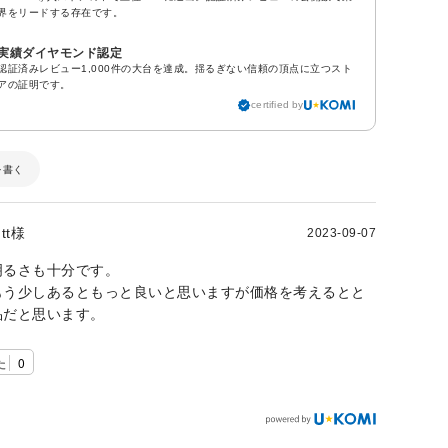
界をリードする存在です。
実績ダイヤモンド認定
認証済みレビュー1,000件の大台を達成。揺るぎない信頼の頂点に立つスト
アの証明です。
certified by
を書く
tt様
2023-09-07
明るさも十分です。
もう少しあるともっと良いと思いますが価格を考えるとと
品だと思います。
た
0