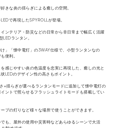
が好きな炎の揺らぎによる癒しの空間。
LEDで再現したSPYROLLが登場。
・インテリア・防災などの日常から非日常まで幅広く活躍
小型LEDランタン。
け」「懐中電灯」の3WAY仕様で、小型ランタンなの
びも便利。
きを感じやすい炎の色温度を忠実に再現した、癒しの光と
状LEDのデザイン性の高さもポイント。
るさ+揺らぎが選べるランタンモードに追加して懐中電灯の
ポイントで照らせるフラッシュライトモードも搭載してい
タープの灯りなど様々な場所で使うことができます。
外でも、屋外の使用や災害時などあらゆるシーンで大活
もお勧めです。