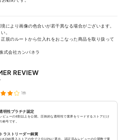
環境により画像の色合いが若干異なる場合がございます。
さい。
、正規のルートから仕入れをおこなった商品を取り扱って
：株式会社カンパネラ
1件
透明性プラチナ認定
レビューの8割以上を公開。圧倒的な透明性で業界をリードするストアだけ
の称号です。
トラストリーダー銅賞
U-KOMI導入ストアの中で上位10%に選出。認証済みレビューの公開数で業