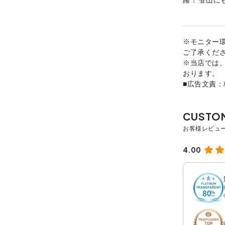
※モニター
ご了承くだ
※当店では
おります。
■広告文責
4.00