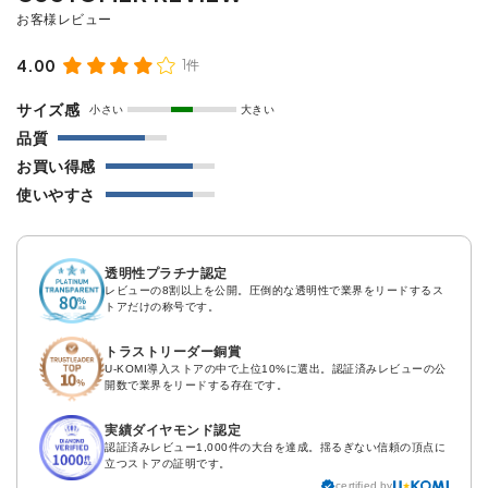
4.00
1件
サイズ感
小さい
大きい
品質
お買い得感
使いやすさ
透明性プラチナ認定
レビューの8割以上を公開。圧倒的な透明性で業界をリードするス
トアだけの称号です。
トラストリーダー銅賞
U-KOMI導入ストアの中で上位10%に選出。認証済みレビューの公
開数で業界をリードする存在です。
実績ダイヤモンド認定
認証済みレビュー1,000件の大台を達成。揺るぎない信頼の頂点に
立つストアの証明です。
certified by