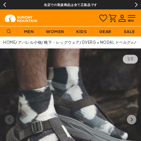
当店での取扱商品は全て正規品です
MEN
WOMEN
KIDS
GEAR
SALE
HOME
アパレル小物
靴下・レッグウェア
DVERG × NODAL ドベルグ×ノーダ
1/11