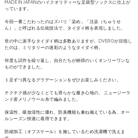
MADE IN JAPANのハイクオリティーな足袋型ソックスに仕上が
っています。
今回一番こだわったのはズバリ「染め」「注染（ちゅうせ
ん）」と呼ばれる伝統技法で、タイダイ柄を表現しました。
世の中に派手なタイダイ柄は多数ありますが、DVERGが目指し
たのは、ミリタリーの迷彩のようなタイダイ柄。
何度も試作を繰り返し、自分たちが納得のいくオンリーワンな
ものができました。
１足ずつ異なるグラデーションをぜひお楽しみください。
チクチク感が少なくとても滑らかな履き心地の、 ニュージーラ
ンド産メリノウール糸で編みました。
保温性、吸放湿性に優れ、防臭機能も兼ね備えている為、オー
ルシーズン快適に着用できます。
防縮加工（オフスケール）を施しているため洗濯機で洗えま
す。