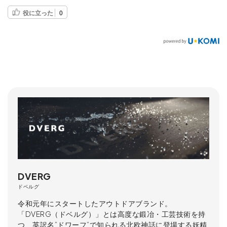
役に立った
0
DVERG
ドベルグ
令和元年にスタートしたアウトドアブランド。
「DVERG（ドベルグ）」とは高度な鍛冶・工芸技術を持
つ、英訳名”ドワーフ”で知られる北欧神話に登場する妖精