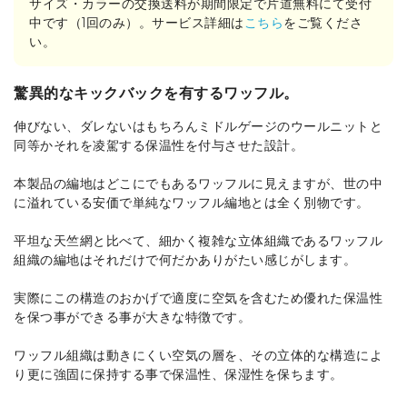
サイズ・カラーの交換送料が期間限定で片道無料にて受付
中です（1回のみ）。サービス詳細は
こちら
をご覧くださ
い。
驚異的なキックバックを有するワッフル。
伸びない、ダレないはもちろんミドルゲージのウールニットと
同等かそれを凌駕する保温性を付与させた設計。
本製品の編地はどこにでもあるワッフルに見えますが、世の中
に溢れている安価で単純なワッフル編地とは全く別物です。
平坦な天竺網と比べて、細かく複雑な立体組織であるワッフル
組織の編地はそれだけで何だかありがたい感じがします。
実際にこの構造のおかげで適度に空気を含むため優れた保温性
を保つ事ができる事が大きな特徴です。
ワッフル組織は動きにくい空気の層を、その立体的な構造によ
り更に強固に保持する事で保温性、保湿性を保ちます。