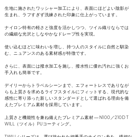
生地に施されたワッシャー加工により、表面にほどよい陰影が
生まれ、ラフすぎず洗練された印象に仕上がっています。
ナイロン特有の軽さと強度を活かしつつ、ツイル織りならでは
の繊細な光沢としなやかなドレープ性を実現。
使い込むほどに味わいを増し、持つ人のスタイルに自然と馴染
む、ニュアンスのある素材感が特徴です。
さらに、表面には撥水加工を施し、撥水性に優れ汚れに強くお
手入れも簡単です。
デイリーからトラベルシーンまで、エフォートレスでありなが
らも上質さを求めるライフスタイルにフィットする、現代的な
感性に寄り添った新しいスタンダードとして選ばれる理由を備
えたプレミアム素材を採用しています。
上質さと機能性を兼ね備えたプレミアム素材 ― N100／210D T
WILL（ツイル）PUコーティング。
TWILLシリーズは、選び抜かれた細番手のナイロン糸を、繊細な