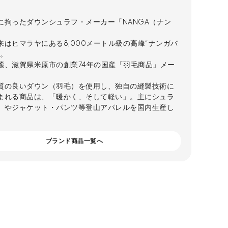
に拘ったダウンシュラフ・メーカー「NANGA（ナン
来はヒマラヤにある8,000メートル級の高峰“ナンガバ
”。
麓、滋賀県米原市の創業74年の国産「羽毛商品」メー
。
質の良いダウン（羽毛）を使用し、独自の縫製技術に
まれる商品は、「暖かく、そして軽い」。主にシュラ
）やジャケット・パンツ等登山アパレルを国内生産し
。
ブランド商品一覧へ