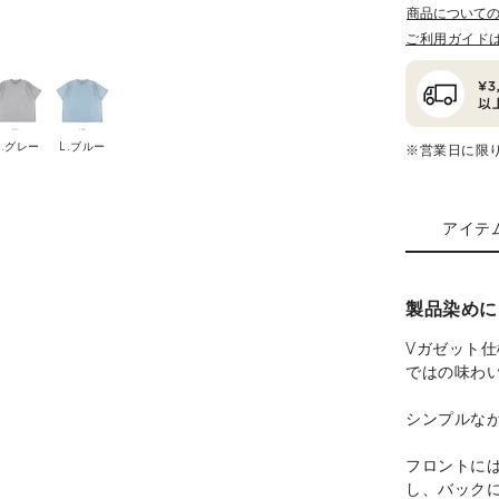
商品について
ご利用ガイド
H.グレー
L.ブルー
※営業日に限
アイテ
製品染めに
Vガゼット
ではの味わ
シンプルな
フロントに
し、バック