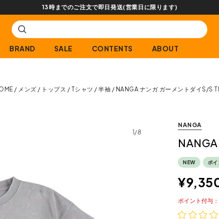
13時までのご注文で即日発送(営業日に限ります)
BRAND
SALE
CONTENTS
ABOUT
OME
メンズ
トップス
Tシャツ
半袖
NANGA ナンガ ガーメントダイS/S T
NANGA
1/8
NANG
NEW
ポイ
¥
9,35
ポイント