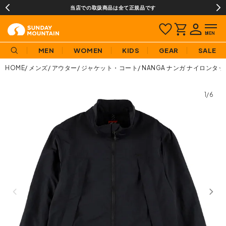
当店での取扱商品は全て正規品です
MEN
WOMEN
KIDS
GEAR
SALE
HOME
メンズ
アウター
ジャケット・コート
NANGA ナンガ ナイロン
1/6