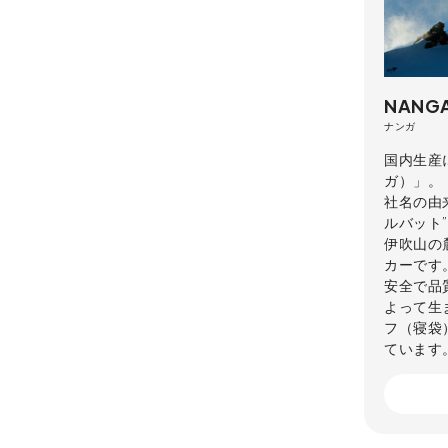
NANG
ナンガ
国内生産
ガ）」。
社名の由
ルバット
伊吹山の
カーです
安全で品
よって生
フ（寝袋
ています