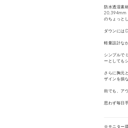
防水透湿素材「
20,394m
のちょっと
ダウンには D
軽量設計な
シンプルで
ーとしても
さらに胸元
ザインを損
街でも、ア
思わず毎日
※モニター