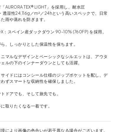
AURORA TEX® LIGHT」を採用し、耐水圧
m・透湿性24,116g／m²／24hという高いスペックで、日常
した雨や蒸れを防ぎます。
X：スペイン産ダックダウン 90-10% (760FP) を採用。
がら、しっかりとした保温性を保ちます。
ミニマルなデザインとベーシックなシルエットは、アウタ
シェルの下のインナーダウンとしても活躍。
とサイドにはコンシール仕様のジップポケットを配し、デ
なわずスマートな収納性を確保しました。
ウトドアでも、そして旅先でも。
手に取りたくなる一着です。
環境により画像の色合いが若干異なる場合がございます。