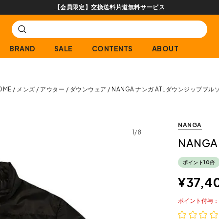
購入商品[¥2,000(税込)以上]のレビュー投稿で300ptプレゼント!
BRAND
SALE
CONTENTS
ABOUT
OME
メンズ
アウター
ダウンウェア
NANGA ナンガ ATLダウンジップブル
NANGA
1/8
NANG
ポイント10倍
¥
37,4
ポイント