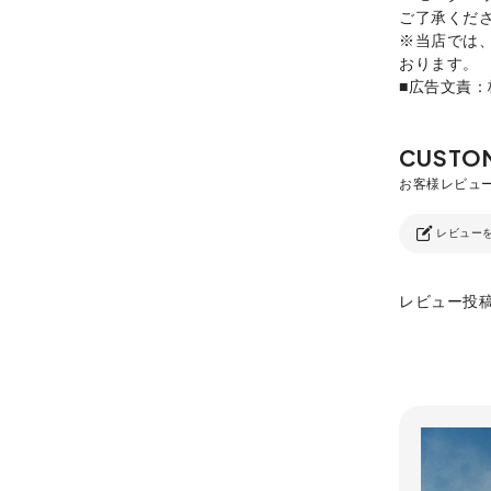
ご了承くだ
※当店では
おります。
■広告文責
レビュー
レビュー投