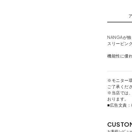
NANGAが独
スリーピン
機能性に優
※モニター
ご了承くだ
※当店では
おります。
■広告文責