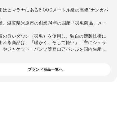
来はヒマラヤにある8,000メートル級の高峰“ナンガバ
”。
麓、滋賀県米原市の創業74年の国産「羽毛商品」メー
。
質の良いダウン（羽毛）を使用し、独自の縫製技術に
まれる商品は、「暖かく、そして軽い」。主にシュラ
）やジャケット・パンツ等登山アパレルを国内生産し
。
ブランド商品一覧へ