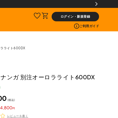
【会員限定】交
ログイン・新規登録
ご利用ガイド
ロラライト600DX
A ナンガ 別注オーロラライト600DX
00
税込
4,800
レビューを書く