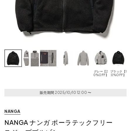
グレー【2
ブラック【1
H
0%OFF】
0%OFF】
販売期間
2025/10/10 12:00
〜
NANGA
NANGA ナンガ ポーラテックフリー