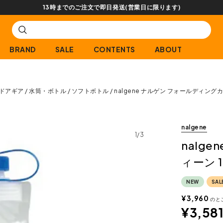
【会員限定】交換送料片道無料サービス
BRAND
SALE
CONTENTS
ABOUT
ドアギア
水筒・ボトル
ソフトボトル
nalgene ナルゲン フォールディングカ
nalgene
1/3
nalg
ィーン 1
NEW
SAL
¥
3,960
のと
¥
3,58