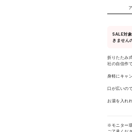
SALE
きません
折りたたみ
社の自信作
身軽にキャ
口が広いの
お湯を入れ
※モニター
ご了承くだ