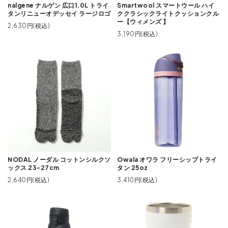
nalgene ナルゲン 広口1.0L トライ
Smartwool スマートウール ハイ
タンリニューオデッセイ ラージロゴ
ククラシックライトクッションクル
ー【ウィメンズ 】
2,630円(税込)
3,190円(税込)
NODAL ノーダル コットンシルクソ
Owala オワラ フリーシップトライ
ックス 23-27cm
タン 25oz
2,640円(税込)
3,410円(税込)