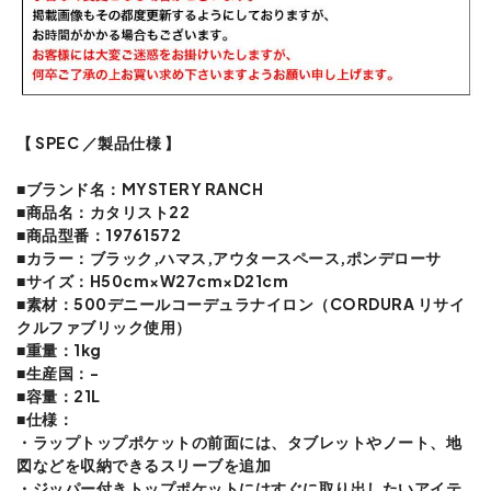
【 SPEC ／製品仕様 】
■ブランド名：MYSTERY RANCH
■商品名：カタリスト22
■商品型番：19761572
■カラー：ブラック,ハマス,アウタースペース,ポンデローサ
■サイズ：H50cm×W27cm×D21cm
■素材：500デニールコーデュラナイロン（CORDURA リサイ
クルファブリック使用）
■重量：1kg
■生産国：-
■容量：21L
■仕様：
・ラップトップポケットの前面には、タブレットやノート、地
図などを収納できるスリーブを追加
・ジッパー付きトップポケットにはすぐに取り出したいアイテ