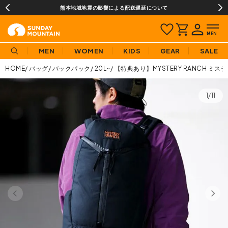
¥3,980(税込)以上のご購入で送料無料!
MEN
WOMEN
KIDS
GEAR
SALE
HOME
バッグ
バックパック
20L~
【特典あり】MYSTERY RANCH ミス
1/11