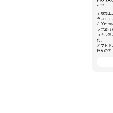
ムラコ
金属加工
ラコ）」
0.01
ップ溢れ
ョナル達
た。
アウトド
感覚のア