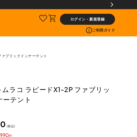
【会員限定】交換送料片道無料サービス
ログイン・新規登録
ご利用ガイド
2P ファブリックインナーテント
co ムラコ ラピードX1-2P ファブリッ
ナーテント
00
税込
990