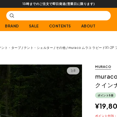
BRAND
SALE
CONTENTS
ABOUT
テント・タープ
テント・シェルター
その他
muraco ムラコ ラピードX1-
MURACO
1/8
mura
クイン
ポイント5倍
¥
19,8
ポイント