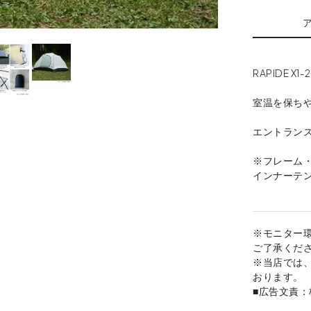
RAPIDE
室温を保ち
エントラン
※フレーム
インナーテ
※モニター
ご了承くだ
※当店では
おります。
■広告文責