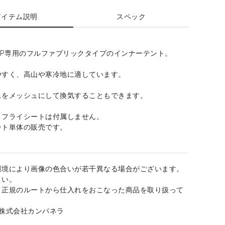
アイテム説明
スペック
 X1-2P専用のフルファブリックタイプのインナーテント。
やすく、高山や寒冷地に適しています。
スをメッシュにして換気することもできます。
・フライシートは付属しません。
ント単体の販売です。
環境により画像の色合いが若干異なる場合がございます。
さい。
、正規のルートから仕入れをおこなった商品を取り扱って
：株式会社カンパネラ