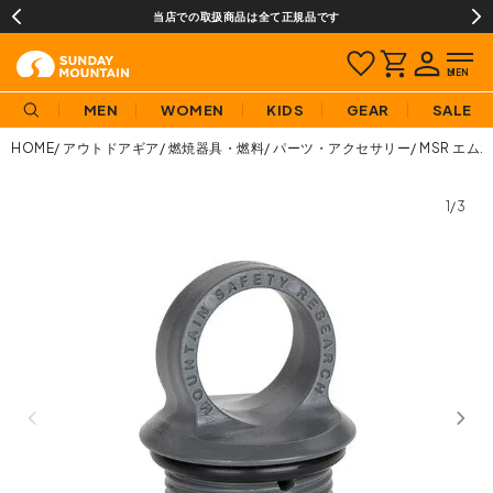
当店での取扱商品は全て正規品です
MEN
WOMEN
KIDS
GEAR
SALE
HOME
アウトドアギア
燃焼器具・燃料
パーツ・アクセサリー
MSR エム
1/3