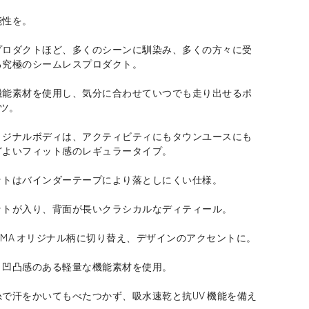
能性を。
プロダクトほど、多くのシーンに馴染み、多くの方々に受
る究極のシームレスプロダクト。
機能素材を使用し、気分に合わせていつでも走り出せるポ
ャツ。
リジナルボディは、アクティビティにもタウンユースにも
どよいフィット感のレギュラータイプ。
ットはバインダーテープにより落としにくい仕様。
ットが入り、背面が長いクラシカルなディティール。
MA オリジナル柄に切り替え、デザインのアクセントに。
、凹凸感のある軽量な機能素材を使用。
で汗をかいてもべたつかず、吸水速乾と抗UV 機能を備え