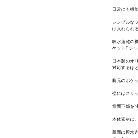
日常にも機
シンプルな
け入れられ
吸水速乾の
ケットT シ
日本製のオ
対応するほ
胸元のポケ
裾にはスリ
背面下部をM
本体素材は
肌面は撥水糸