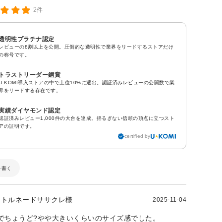
2件
透明性プラチナ認定
レビューの8割以上を公開。圧倒的な透明性で業界をリードするストアだけ
の称号です。
トラストリーダー銅賞
U-KOMI導入ストアの中で上位10%に選出。認証済みレビューの公開数で業
界をリードする存在です。
実績ダイヤモンド認定
認証済みレビュー1,000件の大台を達成。揺るぎない信頼の頂点に立つスト
アの証明です。
certified by
を書く
トルネードササクレ様
2025-11-04
0kgでちょうど?やや大きいくらいのサイズ感でした。