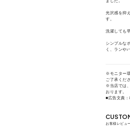
ました。
光沢感を抑
す。
洗濯しても
シンプルなポ
く、ランや
※モニター
ご了承くだ
※当店では
おります。
■広告文責