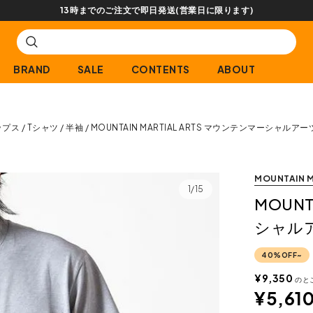
【会員限定】交換送料片道無料サー
BRAND
SALE
CONTENTS
ABOUT
ップス
Tシャツ
半袖
MOUNTAIN MARTIAL ARTS マウンテンマーシャルア
MOUNTAIN M
1/15
MOUNT
シャルア
40%OFF~
¥
9,350
のと
¥
5,61