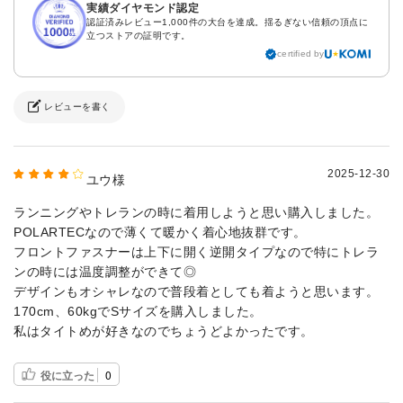
実績ダイヤモンド認定
認証済みレビュー1,000件の大台を達成。揺るぎない信頼の頂点に
立つストアの証明です。
certified by
レビューを書く
2025-12-30
ユウ様
ランニングやトレランの時に着用しようと思い購入しました。
POLARTECなので薄くて暖かく着心地抜群です。
フロントファスナーは上下に開く逆開タイプなので特にトレラ
ンの時には温度調整ができて◎
デザインもオシャレなので普段着としても着ようと思います。
170cm、60kgでSサイズを購入しました。
私はタイトめが好きなのでちょうどよかったです。
役に立った
0