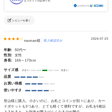
立つストアの証明です。
certified by
レビューを書く
2026-07-25
naonao様
購入確認済み
年齢:
50代〜
性別:
女性
身長:
166～170cm
サイズ感
小さい
大きい
品質
お買い得感
使いやすさ
登山様に購入。小さいのに、お札とコインが別々にあり、カー
ドポケットも3つあり、とても軽くて便利ですが、お札を5枚以
上入れると、お財布が畳みづらくなるのが難点。