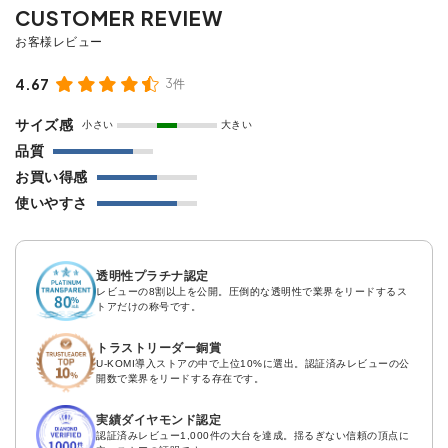
4.67
3件
サイズ感
小さい
大きい
品質
お買い得感
使いやすさ
透明性プラチナ認定
レビューの8割以上を公開。圧倒的な透明性で業界をリードするス
トアだけの称号です。
トラストリーダー銅賞
U-KOMI導入ストアの中で上位10%に選出。認証済みレビューの公
開数で業界をリードする存在です。
実績ダイヤモンド認定
認証済みレビュー1,000件の大台を達成。揺るぎない信頼の頂点に