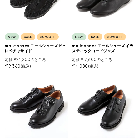
NEW
SALE
20%OFF
NEW
SALE
20%OFF
molle shoes モールシューズ ピュ
molle shoes モールシューズ イラ
レペチャサイド
スティックコードジャズ
定価
¥
24,200
のところ
定価
¥
17,600
のところ
¥
19,360
税込
¥
14,080
税込