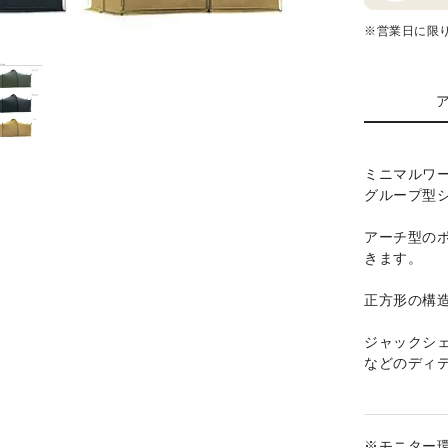
※営業日に限
ミニマルワ
グループ型
アーチ型の
きます。
正方形の構
ジャックシ
などのディ
※モニター