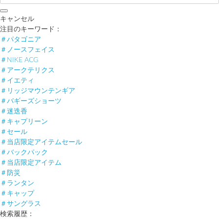
キャンセル
注目のキーワード：
＃パタゴニア
＃ノースフェイス
＃NIKE ACG
＃アークテリクス
＃イエティ
＃リッジマウンテンギア
＃バギーズショーツ
＃迷迭香
＃キャプリーン
＃セール
＃当店限定アイテムセール
＃バックパック
＃当店限定アイテム
＃防災
＃ランタン
＃キャップ
＃サングラス
検索履歴：