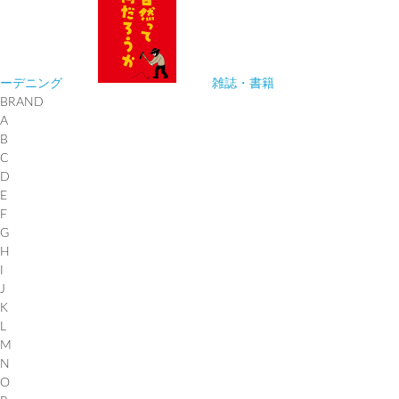
ーデニング
雑誌・書籍
BRAND
A
B
C
D
E
F
G
H
I
J
K
L
M
N
O