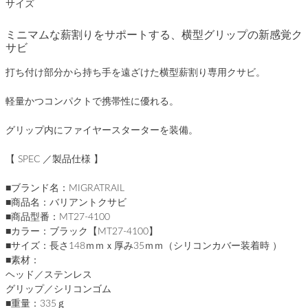
サイズ
ミニマムな薪割りをサポートする、横型グリップの新感覚ク
サビ
打ち付け部分から持ち手を遠ざけた横型薪割り専用クサビ。
軽量かつコンパクトで携帯性に優れる。
グリップ内にファイヤースターターを装備。
【 SPEC ／製品仕様 】
■ブランド名：MIGRATRAIL
■商品名：バリアントクサビ
■商品型番：MT27-4100
■カラー：ブラック【MT27-4100】
■サイズ：長さ148ｍｍｘ厚み35ｍｍ（シリコンカバー装着時 ）
■素材：
ヘッド／ステンレス
グリップ／シリコンゴム
■重量：335ｇ