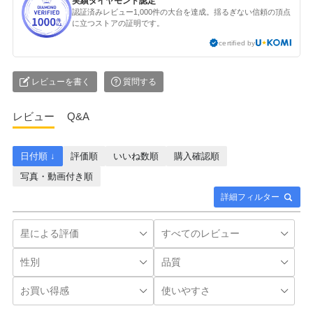
実績ダイヤモンド認定
認証済みレビュー1,000件の大台を達成。揺るぎない信頼の頂点
に立つストアの証明です。
certified by
レビューを書く
質問する
レビュー
Q&A
日付順 ↓
評価順
いいね数順
購入確認順
写真・動画付き順
詳細フィルター