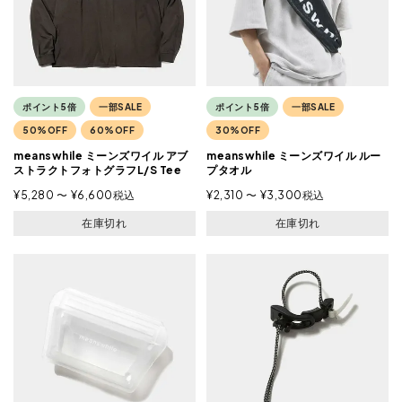
ポイント5倍
一部SALE
ポイント5倍
一部SALE
50%OFF
60%OFF
30%OFF
meanswhile ミーンズワイル アブ
meanswhile ミーンズワイル ルー
ストラクトフォトグラフL/S Tee
プタオル
¥
5,280
〜
¥
6,600
税込
¥
2,310
〜
¥
3,300
税込
在庫切れ
在庫切れ