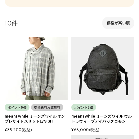
10
価格が高い順
ポイント5倍
交換送料片道無料
ポイント5倍
meanswhile ミーンズワイル オン
meanswhile ミーンズワイル ウル
ブレサイドスリットL/S SH
トラウィーブデイパックコモン
¥
35,200
税込
¥
66,000
税込