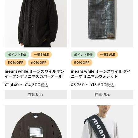
ポイント5倍
一部SALE
ポイント5倍
一部SALE
50%OFF
60%OFF
50%OFF
meanswhile ミーンズワイル アン
meanswhile ミーンズワイル ダイ
イーブンアノニマスカバーオール
ニーマ ミニマルウォレット
¥
11,440
〜
¥
14,300
税込
¥
8,250
〜
¥
16,500
税込
在庫切れ
在庫切れ