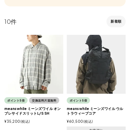
10
新着順
ポイント5倍
交換送料片道無料
ポイント5倍
meanswhile ミーンズワイル オン
meanswhile ミーンズワイル ウル
ブレサイドスリットL/S SH
トラウィーブコア
¥
35,200
税込
¥
60,500
税込