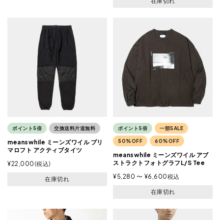
在庫切れ
ポイント5倍
交換送料片道無料
ポイント5倍
一部SALE
50%OFF
60%OFF
meanswhile ミーンズワイル プリ
マロフト アクティブタイツ
meanswhile ミーンズワイル アブ
ストラクトフォトグラフL/S Tee
¥
22,000
税込
¥
5,280
〜
¥
6,600
税込
在庫切れ
在庫切れ