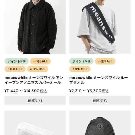
ポイント5倍
一部SALE
ポイント5倍
一部SALE
50%OFF
60%OFF
30%OFF
meanswhile ミーンズワイル アン
meanswhile ミーンズワイル ルー
イーブンアノニマスカバーオール
プタオル
¥
11,440
〜
¥
14,300
税込
¥
2,310
〜
¥
3,300
税込
在庫切れ
在庫切れ