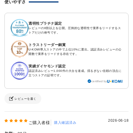
使いやすさ
透明性プラチナ認定
レビューの8割以上を公開。圧倒的な透明性で業界をリードするス
トアだけの称号です。
トラストリーダー銅賞
U-KOMI導入ストアの中で上位10%に選出。認証済みレビューの公
開数で業界をリードする存在です。
実績ダイヤモンド認定
認証済みレビュー1,000件の大台を達成。揺るぎない信頼の頂点に
立つストアの証明です。
certified by
レビューを書く
2026-06-18
ご購入者様
購入確認済み