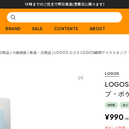
【会員限定】交換送料片道無料サービス
BRAND
SALE
CONTENTS
ABOUT
日用品
小物雑貨
救急・日用品
LOGOS ロゴス LOGOS瞬間アイススタン
LOGOS
1/5
LOGO
プ・ポ
NEW
ポイ
¥
990
税
ポイント