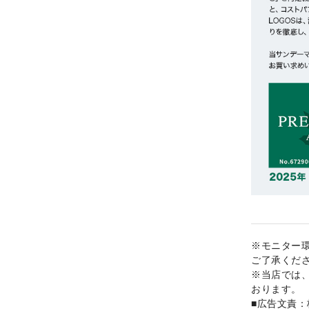
※モニター
ご了承くだ
※当店では
おります。
■広告文責