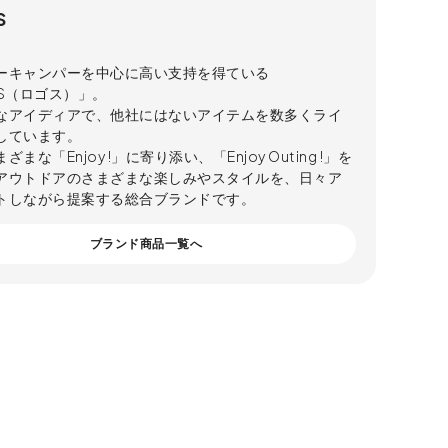
S
ーキャンパーを中心に高い支持を得ている
OS（ロゴス）」。
なアイディアで、他社にはないアイテムを数多くライ
しています。
まな「Enjoy !」に寄り添い、「Enjoy Outing !」を
アウトドアのさまざまな楽しみやスタイルを、日々ア
トしながら提案する総合ブランドです。
ブランド商品一覧へ