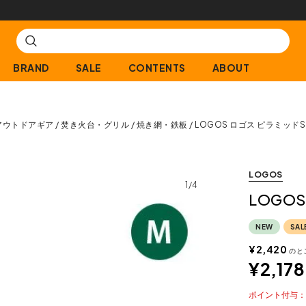
【会員限定】交換送料片道無料サービス
BRAND
SALE
CONTENTS
ABOUT
アウトドアギア
焚き火台・グリル
焼き網・鉄板
LOGOS ロゴス ピラミッドS
LOGOS
1/4
LOGO
NEW
SAL
¥
2,420
のと
¥
2,178
ポイント