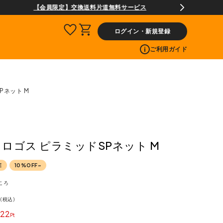
ログイン・新規登録
ご利用ガイド
Pネット M
S ロゴス ピラミッドSPネット M
E
10%OFF~
ころ
税込
22