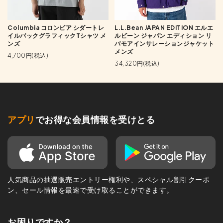
Columbia コロンビア シダートレ
L.L.Bean JAPAN EDITION エルエ
イルバックグラフィックTシャツ メ
ルビーン ジャパン エディション リ
ンズ
バモアインサレーションジャケット
メンズ
4,700円(税込)
34,320円(税込)
アプリ
でお得な会員情報を受けとる
人気商品の抽選販売エントリー権利や、スペシャル割引クーポ
ン、セール情報を最速で受け取ることができます。
お困りですか？