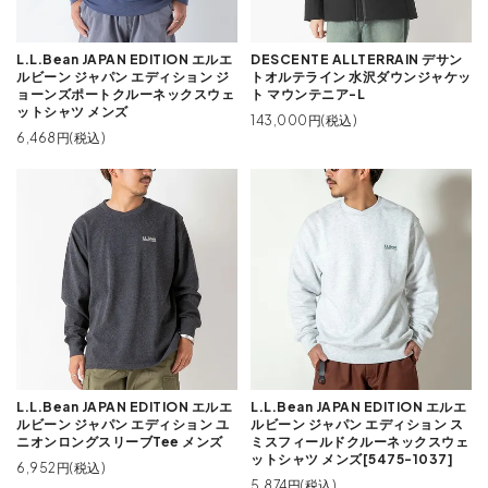
L.L.Bean JAPAN EDITION エルエ
DESCENTE ALLTERRAIN デサン
ルビーン ジャパン エディション ジ
トオルテライン 水沢ダウンジャケッ
ョーンズポートクルーネックスウェ
ト マウンテニア-L
ットシャツ メンズ
143,000円(税込)
6,468円(税込)
L.L.Bean JAPAN EDITION エルエ
L.L.Bean JAPAN EDITION エルエ
ルビーン ジャパン エディション ユ
ルビーン ジャパン エディション ス
ニオンロングスリーブTee メンズ
ミスフィールドクルーネックスウェ
ットシャツ メンズ[5475-1037]
6,952円(税込)
5,874円(税込)