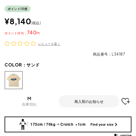
ポイント10倍
¥
8,140
税込
740
ポイント
レビューを書く
商品番号
L34187
COLOR：
サンド
M
再入荷のお知らせ
在庫切れ
173cm / 70kg
Crotch +1cm
Find your size