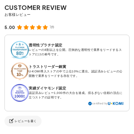
5.00
1件
透明性プラチナ認定
レビューの8割以上を公開。圧倒的な透明性で業界をリードするス
トアだけの称号です。
トラストリーダー銅賞
U-KOMI導入ストアの中で上位10%に選出。認証済みレビューの公
開数で業界をリードする存在です。
実績ダイヤモンド認定
認証済みレビュー1,000件の大台を達成。揺るぎない信頼の頂点に
立つストアの証明です。
certified by
レビューを書く