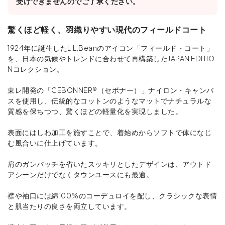
受けできませんのでご了承ください。
驚くほど軽く、羽織りやすい現代のフィールドコート
1924年に誕生したL.L.Beanのアイコン「フィールド・コート」
を、日本の気候やトレンドに合わせて再構築したJAPAN EDITIO
Nコレクション。
東レ開発の「CEBONNER®（セボナー）」ナイロン・キャンバ
スを使用し、伝統的なコットンのようなマットでナチュラルな
質感を保ちつつ、驚くほどの軽量化を実現しました。
表面にはしわ加工を施すことで、着始めからソフトで体になじ
む風合いに仕上げています。
肩のガンパッチを省いたスッキリとしたデザインは、アウトド
アシーンだけでなくタウンユースにも最適。
襟や袖口には綿100%のコーデュロイを配し、クラシックな表情
と肌当たりの良さを両立しています。