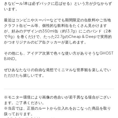
きなビール1本は必ずパックに忍ばせる）という方が少なからず
います。
最近はコンビニやスーパーなどでも期間限定の缶飲料やご当地
クラフト缶ビール等、個性的な飲料缶をたくさん見かけます
が、好みのデザインの350ml缶（約13.7g）にこのバンド（2本
で9g）を巻くだけで、たった22.7gのCheap & Deepで実用的
かつオリジナルのビア缶クッカーが楽しめます。
その他にも、アイデア次第で色々な使い方がありそうなGHOST
BAND。
ぜひあなたなりの自由な発想でミニマルな世界観を楽しんでい
ただけたら嬉しいです。
※モニター環境により画像の色合いが若干異なる場合がござい
ます。ご了承ください。
※当店では、正規のルートから仕入れをおこなった商品を取り
扱っております。