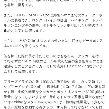
も非常に優秀です。
また、GHOST BAND S-sizeは外径73mmまでのウォーターボ
トルに装着でき、ロングトレイルや登山、ハイキング、トレイ
ルランニング等の途中、ボトルをサッと取り出したい時の滑り
止めとしても活躍します。
さらに、LEISMOR的オススメの使い方は、好きなビール缶に2
本のバンドを巻くスタイル。
缶を持った際に手が冷たくないのはもちろん、クッカーを持っ
て行かずに350ml前後のビールを飲んだ後の空き缶をそのまま
湯沸かしのビア缶クッカーとして流用しFastpackingなアイテ
ムとして活躍します。
フリーズドライのご飯（尾西のご飯で160ml）、カップ麺（カ
ップヌードルで300ml）、珈琲1杯（150ml?180ml）等の湯を沸
かす際、比較的軽量なクッカーとポットリフターでも100g弱の
重量になってしまいますが、登山とトレラン要素を融合させたF
astpackingなスタイルの方の中には、荷物を軽量化して少しで
も長い距離を移動する為クッカーすら持って行かない（でも好