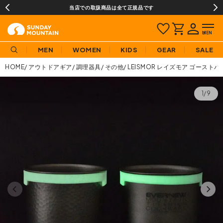
当店での取扱商品は全て正規品です
MEN
WOMEN
KIDS
GEAR
SALE
HOME
アウトドアギア
調理器具
その他
LEISMOR レイズモア ゴーストバ
1/9