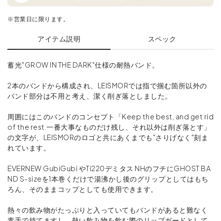
※営業日に限ります。
アイテム説明
スペック
蓄光"GROW IN THE DARK"仕様の耐熱バンド。
2本のバンドから構成され、LEISMORでは指で掴む箇所以外の
バンド部分は不用と考え、潔く削ぎ落としました。
周囲にはこのバンドのコンセプト「Keep the best, and get rid
of the rest.一番大事なものだけ残し、それ以外は削ぎ落とす」
の文字が、LEISMORのロゴと共にあくまでも"さりげなく"刻ま
れています。
EVERNEW GubiGubi やTi220デミタス NHのフチにGHOST BA
ND S-sizeを1本巻くだけで湯沸かし後のグリップとしてはもち
ろん、そのままコップとしても使用できます。
熱々の飲み物がたっぷりと入っていてもバンドがあると難なく
素手で持てますし、熱い飲み物を飲む際のリップガードとして