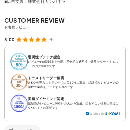
■広告文責：株式会社カンパネラ
5.00
1件
透明性プラチナ認定
レビューの8割以上を公開。圧倒的な透明性で業界をリードするス
トアだけの称号です。
トラストリーダー銅賞
U-KOMI導入ストアの中で上位10%に選出。認証済みレビューの公
開数で業界をリードする存在です。
実績ダイヤモンド認定
認証済みレビュー1,000件の大台を達成。揺るぎない信頼の頂点に
立つストアの証明です。
certified by