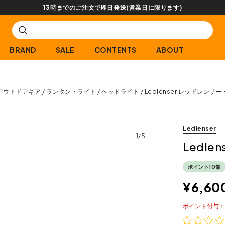
13時までのご注文で即日発送(営業日に限ります)
BRAND
SALE
CONTENTS
ABOUT
アウトドアギア
ランタン・ライト
ヘッドライト
Ledlenser レッドレンザー
Ledlenser
1/5
Ledle
ポイント10倍
¥
6,60
ポイント