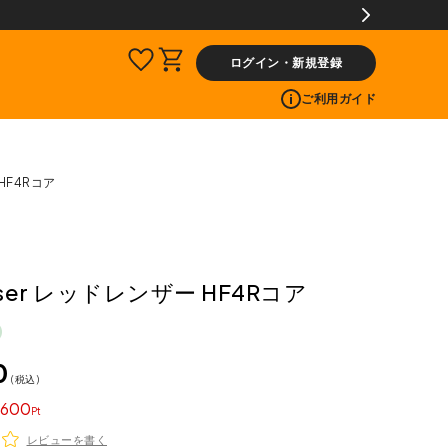
ログイン・新規登録
ご利用ガイド
 HF4Rコア
nser レッドレンザー HF4Rコア
0
税込
600
レビューを書く