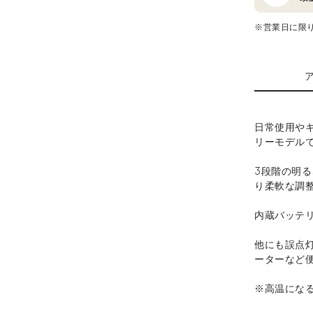
※営業日に限
日常使用や
リーモデル
3段階の明
り柔軟な調
内蔵バッテ
他にも誤点
ーターなど
※高温にな