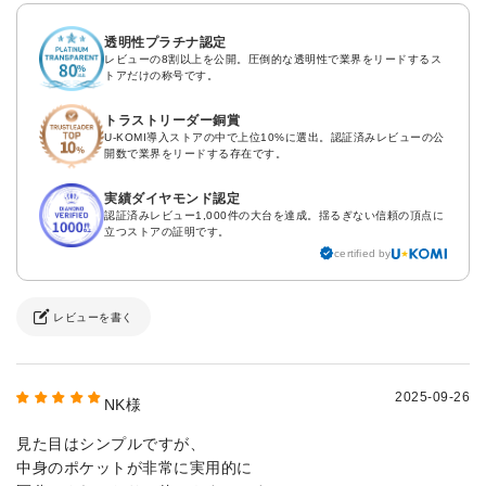
透明性プラチナ認定
レビューの8割以上を公開。圧倒的な透明性で業界をリードするス
トアだけの称号です。
トラストリーダー銅賞
U-KOMI導入ストアの中で上位10%に選出。認証済みレビューの公
開数で業界をリードする存在です。
実績ダイヤモンド認定
認証済みレビュー1,000件の大台を達成。揺るぎない信頼の頂点に
立つストアの証明です。
certified by
レビューを書く
2025-09-26
NK様
見た目はシンプルですが、
中身のポケットが非常に実用的に