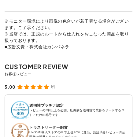
※モニター環境により画像の色合いが若干異なる場合がござい
ます。ご了承ください。
※当店では、正規のルートから仕入れをおこなった商品を取り
扱っております。
■広告文責：株式会社カンパネラ
5.00
1件
透明性プラチナ認定
レビューの8割以上を公開。圧倒的な透明性で業界をリードするス
トアだけの称号です。
トラストリーダー銅賞
U-KOMI導入ストアの中で上位10%に選出。認証済みレビューの公
開数で業界をリードする存在です。