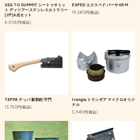
SEA TO SUMMIT シートゥサミッ
EXPED エクスペド バーサ4R M
ト ディツアーステンレスカトラリー
19,580円(税込)
[2P]6点セット
6,006円(税込)
TEPPA テッパ 薪割鉈 守門
trangia トランギア マイクロオリジ
ナル
13,750円(税込)
5,940円(税込)