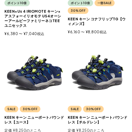
ポイント10倍
ポイント10倍
一部SALE
30%OFF
KEEN×Us 4 IRIOMOTE キーン×
アスフォーイリオモテ US4オーシ
KEEN キーン コナフリップTG【ウ
ーアールピーファミリーネコTEE
ィメンズ】
ユニセックス
¥
6,160
〜
¥
8,800
税込
¥
6,380
〜
¥
7,040
税込
SALE
30%OFF
SALE
30%OFF
KEEN キーン ニューポートバウンド
KEEN キーン ニューポートバウンド
レス【ユース】
レス【チルドレン】
定価
¥
8,250
のところ
定価
¥
8,250
のところ