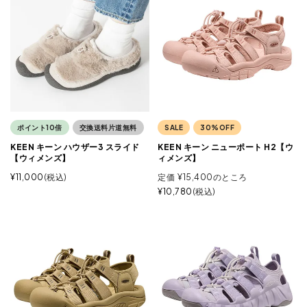
ポイント10倍
交換送料片道無料
SALE
30%OFF
KEEN キーン ハウザー3 スライド
KEEN キーン ニューポート H2【ウ
【ウィメンズ】
ィメンズ】
¥
11,000
税込
定価
¥
15,400
のところ
¥
10,780
税込