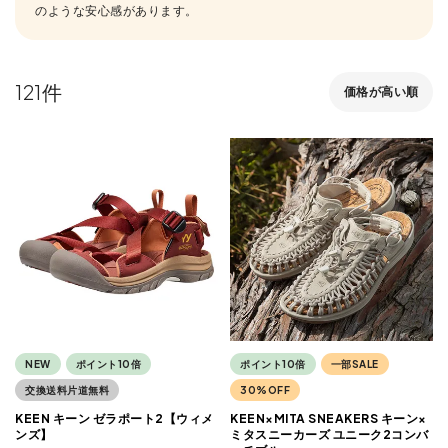
のような安心感があります。
121
価格が高い順
NEW
ポイント10倍
ポイント10倍
一部SALE
交換送料片道無料
30%OFF
KEEN キーン ゼラポート2【ウィメ
KEEN×MITA SNEAKERS キーン×
ンズ】
ミタスニーカーズ ユニーク2コンバ