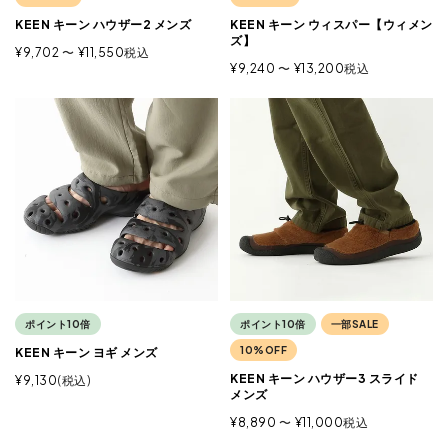
KEEN キーン ハウザー2 メンズ
KEEN キーン ウィスパー【ウィメン
ズ】
¥
9,702
〜
¥
11,550
税込
¥
9,240
〜
¥
13,200
税込
ポイント10倍
ポイント10倍
一部SALE
10%OFF
KEEN キーン ヨギ メンズ
KEEN キーン ハウザー3 スライド
¥
9,130
税込
メンズ
¥
8,890
〜
¥
11,000
税込