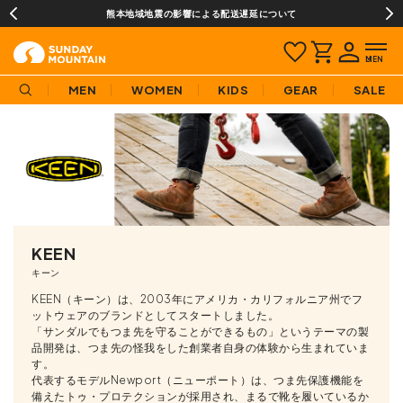
¥3,980(税込)以上のご購入で送料無料!
MEN
WOMEN
KIDS
GEAR
SALE
KEEN
キーン
KEEN（キーン）は、2003年にアメリカ・カリフォルニア州でフ
ットウェアのブランドとしてスタートしました。
「サンダルでもつま先を守ることができるもの」というテーマの製
品開発は、つま先の怪我をした創業者自身の体験から生まれていま
す。
代表するモデルNewport（ニューポート）は、つま先保護機能を
備えたトゥ・プロテクションが採用され、まるで靴を履いているか