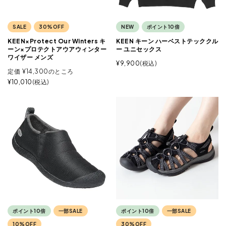
SALE
30%OFF
NEW
ポイント10倍
KEEN×Protect Our Winters キ
KEEN キーン ハーベストテッククル
ーン×プロテクトアウアウィンター
ー ユニセックス
ワイザー メンズ
¥
9,900
税込
定価
¥
14,300
のところ
¥
10,010
税込
ポイント10倍
一部SALE
ポイント10倍
一部SALE
10%OFF
30%OFF