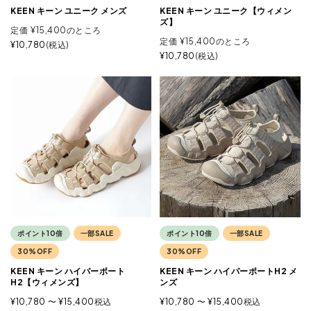
KEEN キーン ユニーク メンズ
KEEN キーン ユニーク【ウィメン
ズ】
定価
¥
15,400
のところ
定価
¥
15,400
のところ
¥
10,780
税込
¥
10,780
税込
ポイント10倍
一部SALE
ポイント10倍
一部SALE
30%OFF
30%OFF
KEEN キーン ハイパーポート
KEEN キーン ハイパーポートH2 メ
H2【ウィメンズ】
ンズ
¥
10,780
〜
¥
15,400
税込
¥
10,780
〜
¥
15,400
税込