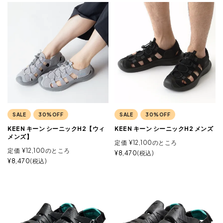
SALE
30%OFF
SALE
30%OFF
KEEN キーン シーニックH2【ウィ
KEEN キーン シーニックH2 メンズ
メンズ】
定価
¥
12,100
のところ
定価
¥
12,100
のところ
¥
8,470
税込
¥
8,470
税込