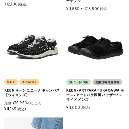
ーチブル
¥
12,100
税込
¥
11,550
〜
¥
16,500
税込
SALE
30%OFF
ポイント10倍
交換送料片道無料
KEEN キーン ユニーク キャンバス
KEEN×ARTPARA FUKAGAWA キ
【ウィメンズ】
ーン×アートパラ深川 ハウザー3ス
ライド メンズ
定価
¥
15,950
のところ
¥
11,000
税込
¥
11,165
税込