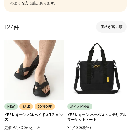
のような安心感があります。
127
価格が高い順
NEW
SALE
30%OFF
ポイント10倍
KEEN キーン バルベイドスTG メン
KEEN キーン ハーベストマテリアル
ズ
マーケットトート
定価
¥
7,700
のところ
¥
4,400
税込