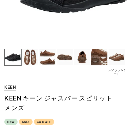
バイソン/バ
ブ
ーチ
KEEN
KEEN キーン ジャスパー スピリット
メンズ
NEW
SALE
30%OFF