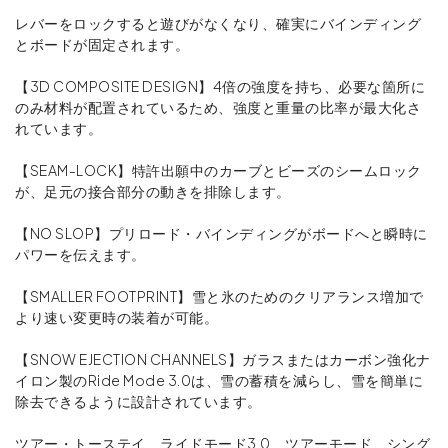
レバーをロックすると遊びがなくなり、確実にバインディング
とボードが固定されます。
【3D COMPOSITE DESIGN】4倍の強度を持ち、必要な箇所に
のみ材料が配置されているため、強度と重量の比率が最大化さ
れています。
【SEAM-LOCK】特許出願中のカーブとビーズのシームロック
が、足元の接合部分の動きを排除します。
【NO SLOP】プリロード・バインディングがボードへと瞬時に
パワーを伝えます。
【SMALLER FOOTPRINT】雪と氷のためのクリアランス増加で
より速い変更時の装着が可能。
【SNOW EJECTION CHANNELS】ガラスまたはカーボン強化ナ
イロン製のRide Mode 3.0は、雪の蓄積を減らし、雪を簡単に
除去できるように設計されています。
ツアー・トーステイ、ライドモード3.0、ツアーモード、シング