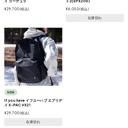
イ コーデュラ
ト2(EPX200)
¥
29,700
税込
¥
6,050
税込
在庫切れ
NEW
if you have イフユーハブ エブリデ
イ X-PAC VX21
¥
29,700
税込
在庫切れ