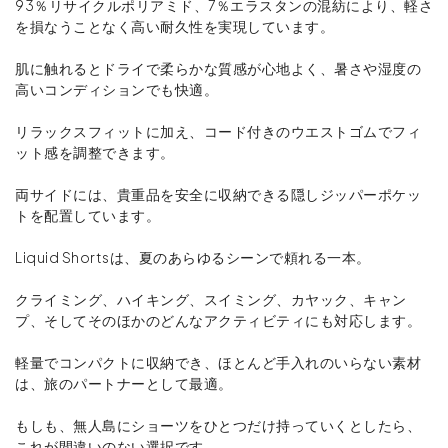
93％リサイクルポリアミド、7％エラスタンの混紡により、軽さ
を損なうことなく高い耐久性を実現しています。
肌に触れるとドライで柔らかな質感が心地よく、暑さや湿度の
高いコンディションでも快適。
リラックスフィットに加え、コード付きのウエストゴムでフィ
ット感を調整できます。
両サイドには、貴重品を安全に収納できる隠しジッパーポケッ
トを配置しています。
Liquid Shortsは、夏のあらゆるシーンで頼れる一本。
クライミング、ハイキング、スイミング、カヤック、キャン
プ、そしてそのほかのどんなアクティビティにも対応します。
軽量でコンパクトに収納でき、ほとんど手入れのいらない素材
は、旅のパートナーとして最適。
もしも、無人島にショーツをひとつだけ持っていくとしたら、
これが間違いのない選択です。