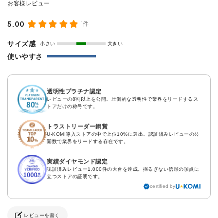
5.00
1件
サイズ感
小さい
大きい
使いやすさ
透明性プラチナ認定
レビューの8割以上を公開。圧倒的な透明性で業界をリードするス
トアだけの称号です。
トラストリーダー銅賞
U-KOMI導入ストアの中で上位10%に選出。認証済みレビューの公
開数で業界をリードする存在です。
実績ダイヤモンド認定
認証済みレビュー1,000件の大台を達成。揺るぎない信頼の頂点に
立つストアの証明です。
certified by
レビューを書く