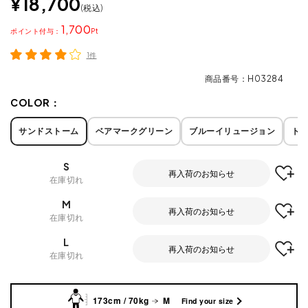
¥
18,700
税込
1,700
ポイント
1件
商品番号
H03284
COLOR：
サンドストーム
ベアマークグリーン
ブルーイリュージョン
ト
S
再入荷のお知らせ
在庫切れ
M
再入荷のお知らせ
在庫切れ
L
再入荷のお知らせ
在庫切れ
173cm / 70kg
M
Find your size