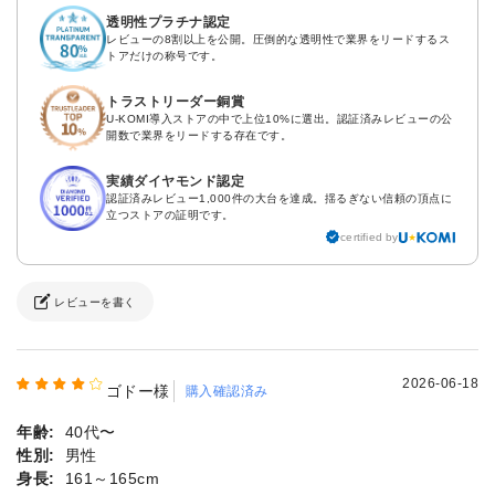
透明性プラチナ認定
レビューの8割以上を公開。圧倒的な透明性で業界をリードするス
トアだけの称号です。
トラストリーダー銅賞
U-KOMI導入ストアの中で上位10%に選出。認証済みレビューの公
開数で業界をリードする存在です。
実績ダイヤモンド認定
認証済みレビュー1,000件の大台を達成。揺るぎない信頼の頂点に
立つストアの証明です。
certified by
レビューを書く
2026-06-18
ゴドー様
購入確認済み
年齢:
40代〜
性別:
男性
身長:
161～165cm