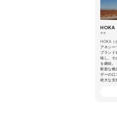
HOKA
ホカ
HOKA
アネシー
ブランド名
味し、そ
を継続。
斬新な概
ザーの口
絶大な支