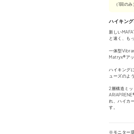
（1回の
ハイキング
新しいMAF
と速く、も
一体型Vibr
Matryx
ハイキング
ューズのよう
2層構造ミ
ARIAPR
れ、ハイカ
す。
※モニター