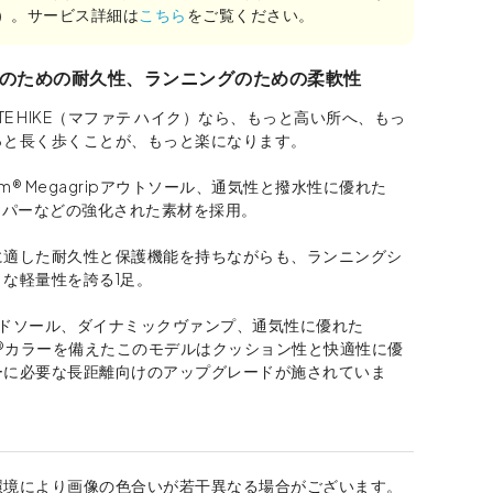
み）。サービス詳細は
こちら
をご覧ください。
のための耐久性、ランニングのための柔軟性
ATE HIKE（マファテ ハイク）なら、もっと高い所へ、もっ
っと長く歩くことが、もっと楽になります。
am® Megagripアウトソール、通気性と撥水性に優れた
®アッパーなどの強化された素材を採用。
に適した耐久性と保護機能を持ちながらも、ランニングシ
な軽量性を誇る1足。
ッドソール、ダイナミックヴァンプ、通気性に優れた
ENE®カラーを備えたこのモデルはクッション性と快適性に優
ーに必要な長距離向けのアップグレードが施されていま
環境により画像の色合いが若干異なる場合がございます。