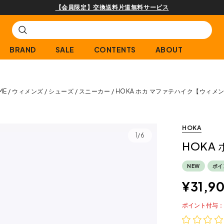
【会員限定】交換送料片道無料サービス
BRAND
SALE
CONTENTS
ABOUT
ME
ウィメンズ
シューズ
スニーカー
HOKA ホカ マファテハイク【ウィメ
HOKA
1/6
HOKA
NEW
ポイ
¥
31,9
ポイント