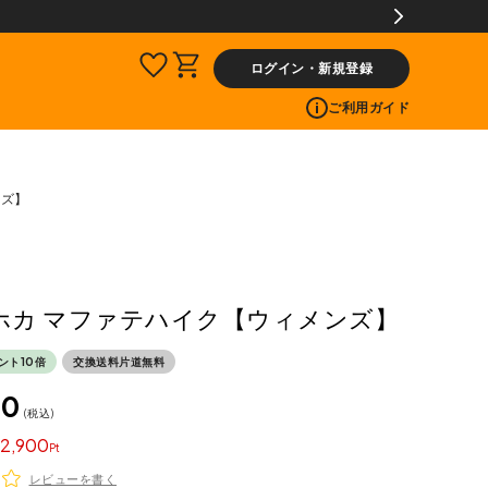
ログイン・新規登録
ご利用ガイド
ンズ】
 ホカ マファテハイク【ウィメンズ】
ント10倍
交換送料片道無料
00
税込
2,900
レビューを書く