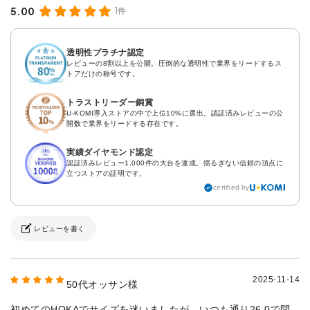
5.00
1件
透明性プラチナ認定
レビューの8割以上を公開。圧倒的な透明性で業界をリードするス
トアだけの称号です。
トラストリーダー銅賞
U-KOMI導入ストアの中で上位10%に選出。認証済みレビューの公
開数で業界をリードする存在です。
実績ダイヤモンド認定
認証済みレビュー1,000件の大台を達成。揺るぎない信頼の頂点に
立つストアの証明です。
certified by
レビューを書く
2025-11-14
50代オッサン様
初めてのHOKAでサイズを迷いましたが、いつも通り26.0で問