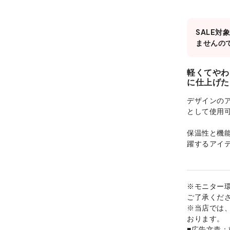
SALE
ませんの
軽くてやわ
に仕上げた
デザインの
として使用
保温性と機
躍するアイ
※モニター
ご了承くだ
※当店では
おります。
■広告文責