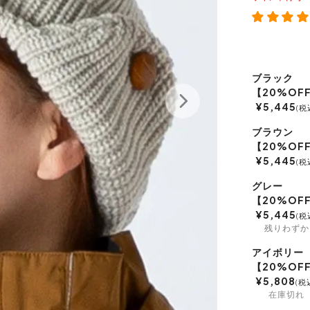
ブラック
【20%OF
¥
5,445
税
ブラウン
【20%OF
¥
5,445
税
グレー
【20%OF
¥
5,445
税
残りわずか
アイボリー
【20%OF
¥
5,808
税
在庫切れ