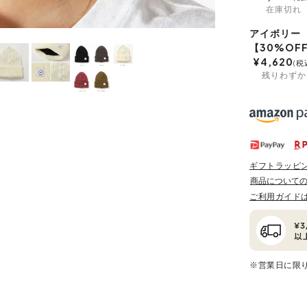
在庫切れ
アイボリー
【30%OF
¥
4,620
税
残りわずか
ギフトラッピ
商品について
ご利用ガイド
※営業日に限