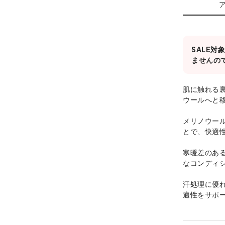
SALE
ませんの
肌に触れる
ウールへと
メリノウー
とで、快適
寒暖差のあ
なコンディ
汗処理に優
適性をサポ