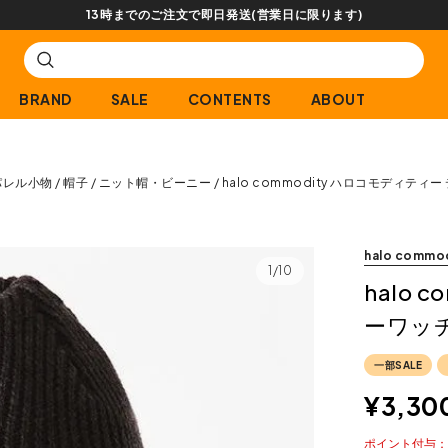
BRAND
SALE
CONTENTS
ABOUT
パレル小物
帽子
ニット帽・ビーニー
halo commodity ハロコモディティ
halo commo
1/10
halo 
ーワッ
一部SALE
¥
3,30
ポイント