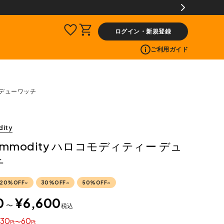
【会員限定】交換送料片道無料サービス
ログイン・新規登録
ご利用ガイド
ー デューワッチ
dity
commodity ハロコモディティー デュ
チ
20%OFF~
30%OFF~
50%OFF~
0
¥
6,600
〜
税込
30
60
〜