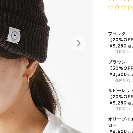
ブラック
【20%OF
¥
5,280
税
在庫切れ
ブラウン
【50%OF
¥
3,300
税
在庫切れ
ルビーレッ
【20%OF
¥
5,280
税
在庫切れ
オリーブイ
ロー
¥
6,600
税