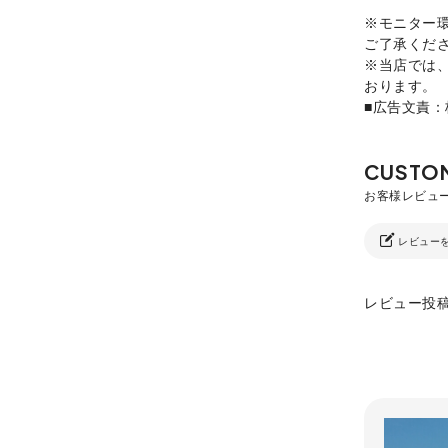
※モニター
ご了承くだ
※当店では
おります。
■広告文責
レビュー
レビュー投